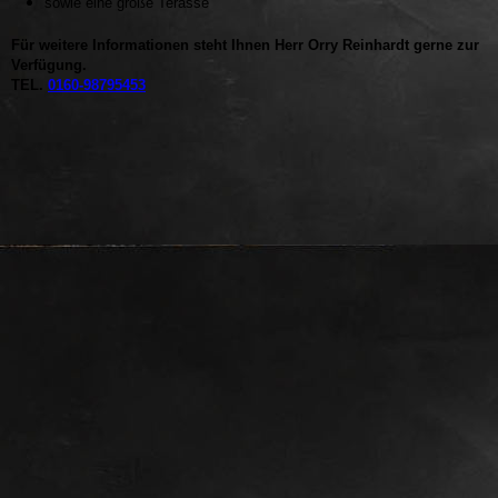
sowie eine große Terasse
Für weitere Informationen steht Ihnen Herr Orry Reinhardt
gerne zur
Verfügung.
TEL.
0160-98795453