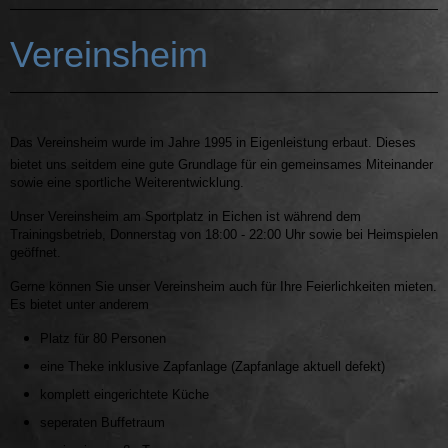
Vereinsheim
Das Vereinsheim wurde im Jahre 1995 in Eigenleistung erbaut. Dieses
bietet uns seitdem eine gute Grundlage für ein gemeinsames Miteinander
sowie eine sportliche Weiterentwicklung.
Unser Vereinsheim am Sportplatz in Eichen ist während dem
Trainingsbetrieb, Donnerstag von 18:00 - 22:00 Uhr sowie bei Heimspielen
geöffnet.
Gerne können Sie unser Vereinsheim auch für Ihre Feierlichkeiten mieten.
Es bietet unter anderem
Platz für 80 Personen
eine Theke inklusive Zapfanlage (Zapfanlage aktuell defekt)
komplett eingerichtete Küche
seperaten Buffetraum