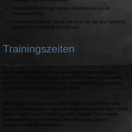
Persönliche Förderung: Stärken erkennen und gezielt
weiterentwickeln.
Fairness und Respekt: Werte, die nicht nur auf dem Spielfeld,
sondern auch im Alltag wichtig sind.
Trainingszeiten
Die Trainingszeiten und die jeweiligen Ansprechpartner
werden in Kürze bekanntgegeben. Wir bitten Interessierte,
sich bis dahin direkt an unsere Jugendleitung zu wenden,
um weitere Informationen zu erhalten.
Wir freuen uns über jedes neue Mitglied und heißen alle
herzlich willkommen – egal ob ihr gerade erst mit dem Sport
beginnt oder schon Erfahrung habt. Werdet Teil unserer
Jugendabteilung und erlebt, wie viel Spaß Sport in
Gemeinschaft machen kann!