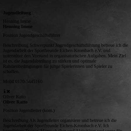
Jugendleitung
Henning Imme
Henning Imme
Position
Jugendgeschäftsführer
Beschreibung
Schwerpunkt Jugendgeschäftsführung betreue ich die
Jugendarbeit der Sportfreunde Eichen-Krombach e.V. und
unterstütze den Vorstand in organisatorischen Aufgaben. Mein Ziel
ist es, die Jugendabteilung zu stärken und optimale
Rahmenbedingungen für junge Spielerinnen und Spieler zu
schaffen.
Mobil
0170-5445160
Oliver Ratto
Oliver Ratto
Position
Jugendleiter (kom.)
Beschreibung
Als Jugendleiter organisiere und betreue ich die
Jugendarbeit der Sportfreunde Eichen-Krombach e.V. Ich
koordiniere Trainer, Mannschaften und Aktivitäten und sorge für