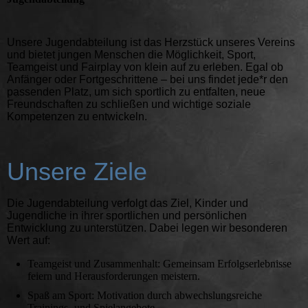
Unsere Jugendabteilung ist das Herzstück unseres Vereins
und bietet jungen Menschen die Möglichkeit, Sport,
Teamgeist und Fairplay von klein auf zu erleben. Egal ob
Anfänger oder Fortgeschrittene – bei uns findet jede*r den
passenden Platz, um sich sportlich zu entfalten, neue
Freundschaften zu schließen und wichtige soziale
Kompetenzen zu entwickeln.
Unsere Ziele
Die Jugendabteilung verfolgt das Ziel, Kinder und
Jugendliche in ihrer sportlichen und persönlichen
Entwicklung zu unterstützen. Dabei legen wir besonderen
Wert auf:
Teamgeist und Zusammenhalt: Gemeinsam Erfolgserlebnisse
feiern und Herausforderungen meistern.
Spaß am Sport: Motivation durch abwechslungsreiche
Trainings- und Spielangebote.